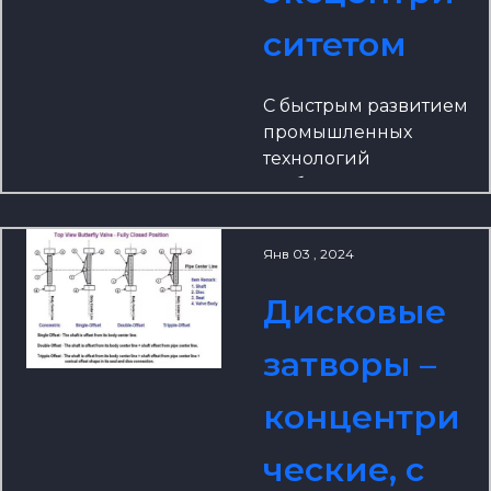
д.
ситетом
С быстрым развитием
промышленных
технологий
требования к
оборудованию для
управления потоками
Янв 03 , 2024
очень строгие. Чтобы
удовлетворить
Дисковые
растущие
потребности
затворы –
клиентов, мы с
гордостью
концентри
рекомендуем
продукт,
ческие, с
разработанный и