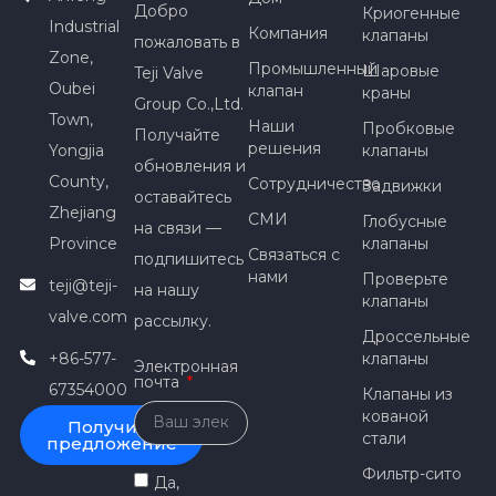
Существуют
Добро
Криогенные
Industrial
Компания
клапаны
различные размеры и
пожаловать в
Zone,
формы клапанов, и
Промышленный
Шаровые
Teji Valve
Oubei
каждый из них имеет
клапан
краны
Group Co.,Ltd.
различные размеры,
Town,
Наши
Пробковые
Получайте
функции и области
решения
Yongjia
клапаны
обновления и
применения.
County,
Сотрудничество
Задвижки
оставайтесь
Zhejiang
СМИ
Глобусные
на связи —
Province
клапаны
Связаться с
подпишитесь
нами
Проверьте
teji@teji-
на нашу
клапаны
valve.com
рассылку.
Дроссельные
+86-577-
клапаны
Электронная
почта
67354000
Клапаны из
кованой
Получить
стали
предложение
Фильтр-сито
Да,