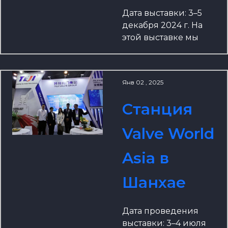
Дата выставки: 3–5
декабря 2024 г. На
этой выставке мы
тщательно
подготовились и
представили ряд
Янв 02 , 2025
инновационных
продуктов и
Станция
решений, которые
направлены на то,
Valve World
чтобы
продемонстрировать
Asia в
наши последние
достижения в
Шанхае
области производства
высококачественных
клапанов клиентам
Дата проведения
по всему миру. От
выставки: 3–4 июля