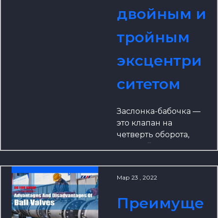
изготовленный
двойным и
профессиональной
командой нашей
тройным
компании -
металлический
эксцентри
дроссельный клапан
с тройным
ситетом
эксцентриситетом.
Заслонка-бабочка —
это клапан на
четверть оборота,
который можно
использовать как
двухпозиционный
Мар 23 , 2022
клапан или
дроссельный клапан.
Преимуще
Существует два типа
заслонок-бабочки: