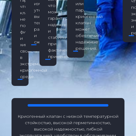
ч
избежать
или
что
что
п
утечек,
пар,
может
клапан
э
вызванных
криогенный
гарантировать
не
э
тепловым
клапан
надежность
потеряет
и
расширением
может
и
физические
р
и
обеспечить
стабильность
и
сжатием.
надежные
при
химические
решения.
фактическом
свойства
применении.
в
экстремально
криогенной
среде.
Криогенный клапан с низкой температурной
стойкостью, высокой герметичностью,
высокой надежностью, гибкой
эксплуатацией, удобством в обслуживании,