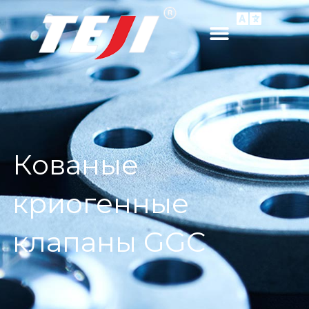
Кованые
криогенные
клапаны GGC