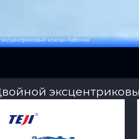
 эксцентриковый клапан-бабочка
войной эксцентриковы
View Product