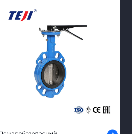
View Product
Пожаробезопасный