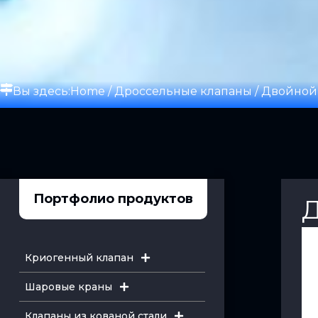
Вы здесь:
Home
/
Дроссельные клапаны
/ Двойной
Портфолио продуктов
Д
Криогенный клапан
Шаровые краны
Клапаны из кованой стали