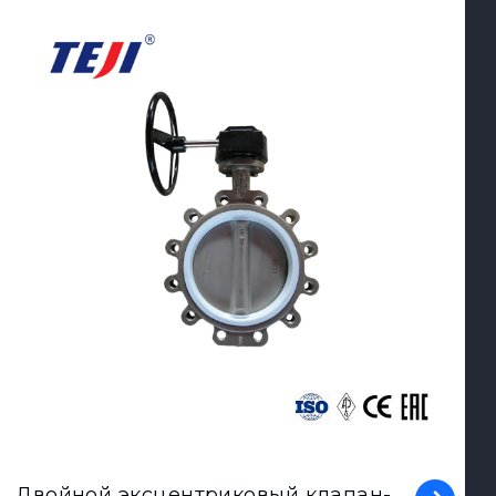
View Product
Двойной эксцентриковый клапан-