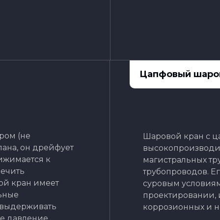
Цапфовый шаро
ром (не
Шаровой кран с ц
ана, он дрейфует
высокопроизводи
ижимается к
магистральных т
печить
трубопроводов. Ег
ой кран имеет
суровым условиям
ьные
проектировании, 
н выдерживать
коррозионных и н
ое давление