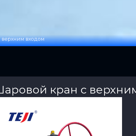
с верхним входом
аровой кран с верхни
View Product