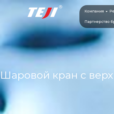
Компания
Р
Партнерство б
Шаровой кран с вер