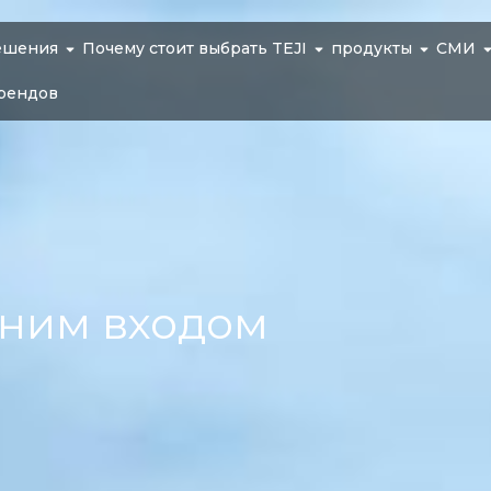
ешения
Почему стоит выбрать TEJI
продукты
СМИ
рендов
хним входом