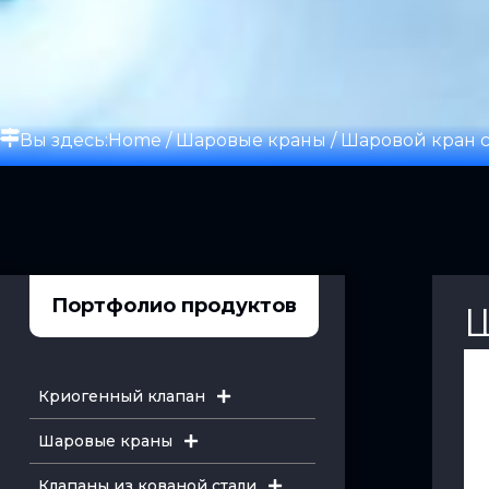
Вы здесь:
Home
/
Шаровые краны
/ Шаровой кран 
Портфолио продуктов
Ш
Криогенный клапан
Шаровые краны
Клапаны из кованой стали