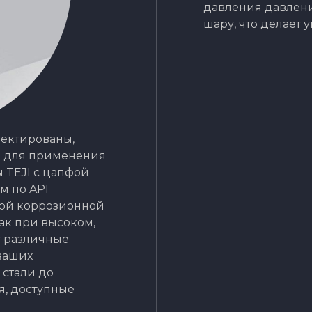
давления давлени
шару, что делает
оектированы,
о для применения
ы TEJI с цапфой
м по API
ной коррозионной
ак при высоком,
т различные
ваших
 стали до
, доступные