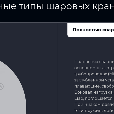
ые типы шаровых кран
Полностью свар
Полностью сварны
основном в газот
трубопроводах (M
заглубленной уста
плавающие, своб
Боковая нагрузка
шар, поглощаетс
При низком давле
тяги пружин, дей