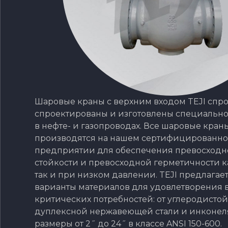
Шаровые краны с верхним входом TEJI спр
спроектированы и изготовлены специальн
в нефте- и газопроводах. Все шаровые кран
производятся на нашем сертифицированно
предприятии для обеспечения превосход
стойкости и превосходной герметичности к
так и при низком давлении. TEJI предлагае
варианты материалов для удовлетворения 
критических потребностей: от углеродистой
дуплексной нержавеющей стали и инконеля
размеры от 2˝ до 24˝ в классе ANSI 150-600.