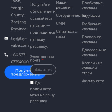
Town,
Наши
Пробковые
Получайте
решения
Yongjia
клапаны
обновления и
County,
Сотрудничество
Задвижки
оставайтесь
Zhejiang
СМИ
Глобусные
на связи —
Province
клапаны
Связаться с
подпишитесь
нами
Проверьте
teji@teji-
на нашу
клапаны
valve.com
рассылку.
Дроссельные
+86-577-
клапаны
Электронная
почта
67354000
Клапаны из
кованой
Получить
стали
предложение
Фильтр-сито
Да,
подпишите
меня на вашу
рассылку.