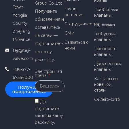
краны
Group Co.,Ltd.
Town,
Наши
Пробковые
Получайте
решения
Yongjia
клапаны
обновления и
County,
Сотрудничество
Задвижки
оставайтесь
Zhejiang
СМИ
Глобусные
на связи —
Province
клапаны
Связаться с
подпишитесь
нами
Проверьте
teji@teji-
на нашу
клапаны
valve.com
рассылку.
Дроссельные
+86-577-
клапаны
Электронная
почта
67354000
Клапаны из
кованой
Получить
стали
предложение
Фильтр-сито
Да,
подпишите
меня на вашу
рассылку.