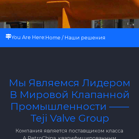
You Are Here:
Home
/ Наши решения
Мы Являемся Лидером
В Мировой Клапанной
Промышленности ——
Teji Valve Group
Компания является поставщиком класса
А PetroChina, квалифицированным