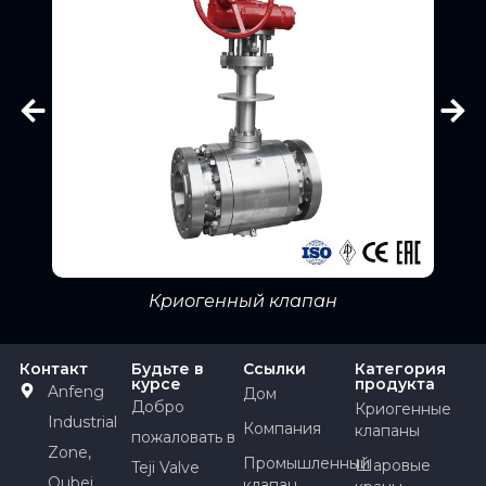
Криогенный клапан
Контакт
Будьте в
Ссылки
Категория
курсе
продукта
Anfeng
Дом
Добро
Криогенные
Industrial
Компания
клапаны
пожаловать в
Zone,
Промышленный
Шаровые
Teji Valve
Oubei
клапан