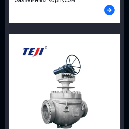
разъемным корпусом
View Product