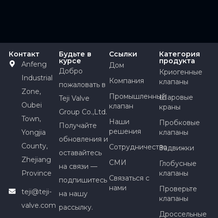
Контакт
Будьте в
Ссылки
Категория
курсе
продукта
Anfeng
Дом
Добро
Криогенные
Industrial
Компания
клапаны
пожаловать в
Zone,
Промышленный
Шаровые
Teji Valve
Oubei
клапан
краны
Group Co.,Ltd.
Town,
Наши
Пробковые
Получайте
решения
Yongjia
клапаны
обновления и
County,
Сотрудничество
Задвижки
оставайтесь
Zhejiang
СМИ
Глобусные
на связи —
Province
клапаны
Связаться с
подпишитесь
нами
Проверьте
teji@teji-
на нашу
клапаны
valve.com
рассылку.
Дроссельные