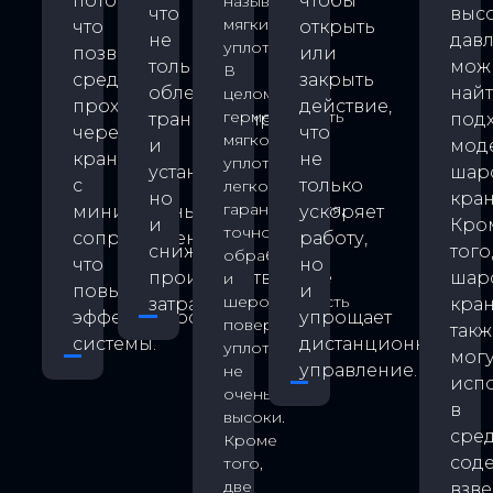
потоку,
чтобы
называемый
что
выс
мягким
что
открыть
не
дав
уплотнением.
позволяет
или
только
мож
В
среде
закрыть
облегчает
най
целом,
проходить
действие,
герметичность
транспортировку
под
через
что
мягкого
и
мод
кран
не
уплотнения
установку,
шар
с
только
легко
но
кран
гарантируется,
минимальным
ускоряет
и
Кро
точность
сопротивлением,
работу,
снижает
того
обработки
что
но
производственные
шар
и
повышает
и
шероховатость
затраты.
кра
эффективность
упрощает
поверхности
такж
системы.
дистанционное
уплотнения
могу
управление.
не
исп
очень
в
высоки.
сред
Кроме
сод
того,
две
взв