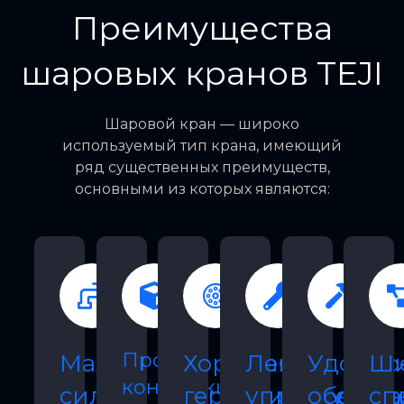
Преимущества
шаровых кранов TEJI
Шаровой кран — широко
используемый тип крана, имеющий
ряд существенных преимуществ,
основными из которых являются:
Простая
Малая
Хорошая
Легкое
Удобно
Ши
конструкция,
сила
герметизирующа
управление,
обслуж
сп