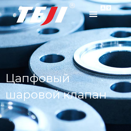
Цапфовый
шаровой клапан